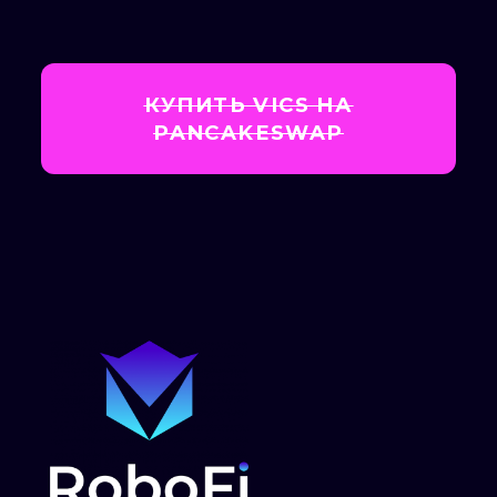
КУПИТЬ VICS НА
PANCAKESWAP