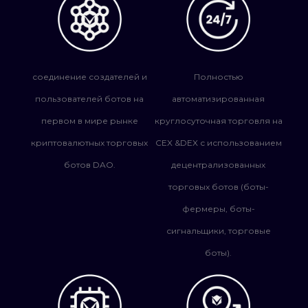
соединение создателей и
Полностью
пользователей ботов на
автоматизированная
первом в мире рынке
круглосуточная торговля на
криптовалютных торговых
CEX &DEX с использованием
ботов DAO.
децентрализованных
торговых ботов (боты-
фермеры, боты-
сигнальщики, торговые
боты).