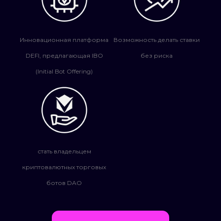
Инновационная платформа
Возможность делать ставки
DEFI, предлагающая IBO
без риска
(Initial Bot Offering)
стать владельцем
криптовалютных торговых
ботов DAO