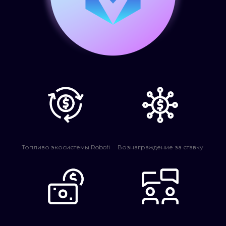
Топливо экосистемы Robofi
Вознаграждение за ставку